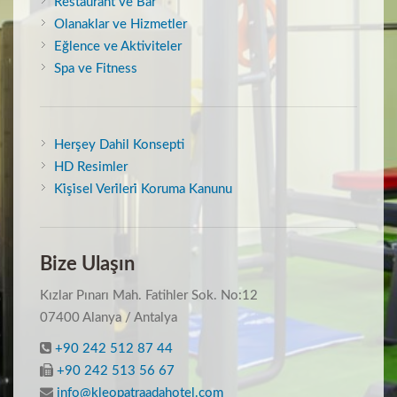
Restaurant ve Bar
Olanaklar ve Hizmetler
Eğlence ve Aktiviteler
Spa ve Fitness
Herşey Dahil Konsepti
HD Resimler
Ki̇şi̇sel Veri̇leri̇ Koruma Kanunu
Bize Ulaşın
Kızlar Pınarı Mah. Fatihler Sok. No:12
07400 Alanya / Antalya
+90 242 512 87 44
+90 242 513 56 67
info@kleopatraadahotel.com