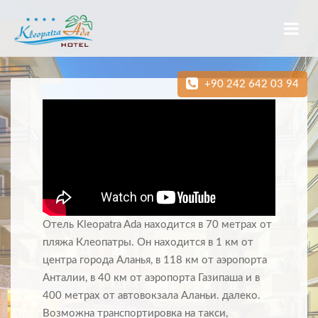
+90 242 642 03 94
Отель Kleopatra Ada находится в 70 метрах от
пляжа Клеопатры. Он находится в 1 км от
центра города Аланья, в 118 км от аэропорта
Анталии, в 40 км от аэропорта Газипаша и в
400 метрах от автовокзала Аланьи. далеко.
Возможна транспортировка на такси,